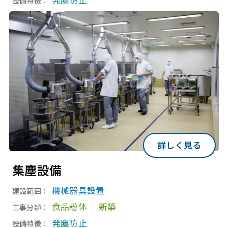
設備特徴：
詳しく見る
集塵設備
機械器具設置
建設範囲：
食品粉体
新築
工事分類：
発塵防止
設備特徴：