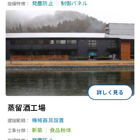
発塵防止
制御パネル
設備特徴：
詳しく見る
蒸留酒工場
機械器具設置
建設範囲：
新築
食品粉体
工事分類：
発塵防止