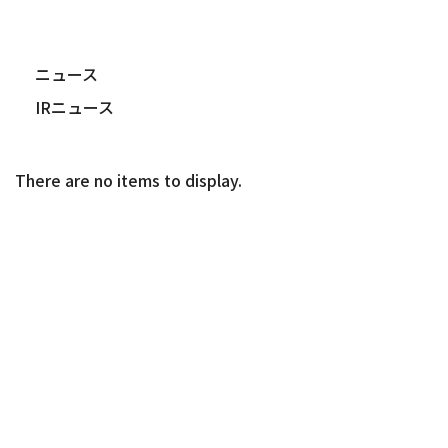
ニュース
IRニュース
2026.06.26
ガバナンス
コーポレート・ガバナンスに関する報告書 2026/06/26
（401KB）
2026.06.25
適時開示
支配株主等に関する事項について
（133KB）